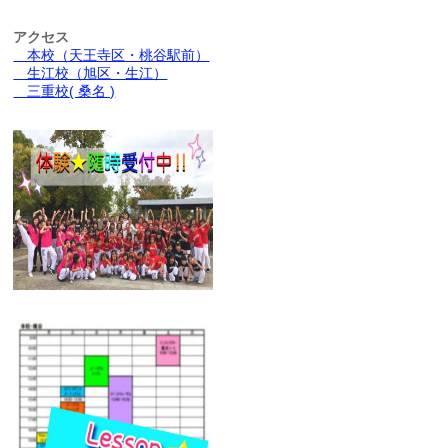
アクセス
本校（天王寺区・桃谷駅前）
生江校（旭区・生江）
三重校( 桑名 )