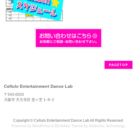
PAGETOP
Cellulo Entertainment Dance Lab
〒543-0033
大阪市 天王寺区 堂ヶ芝 1–9–2
Copyright ©
Cellulo Entertainment Dance Lab
All Rights Reserved.
Powered by
WordPress
&
BizVektor Theme
by
Vektor,Inc.
technology.