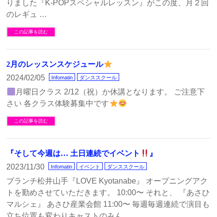
りました『K-POPスペシャルレッスン』がこの度、月２回
のレギュ …
この記事を読む
2月のレッスンスケジュール
2024/02/05
Infomatin
ダンススクール
月曜日クラス 2/12（祝）か休講となります。 ご注意下
さい 各クラス体験募集中です
この記事を読む
『そして今週は… 土日連続でイベント
』
2023/11/30
Infomatin
イベント
ダンススクール
ブランチ松井山手『LOVE Kyotanabe』 オープニングアク
トを勤めさせていただきます。 10:00〜 それと、 『あさひ
マルシェ』 あさひ産業会館 11:00〜 毎週毎週連続で演目も
立ち位置も変わりキャストのみん …