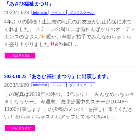
『あさひ福祉まつり』
2023/10/23
Infomatin
イベント
ダンススクール
4年ぶりの開催！生江校の地元のお友達が沢山応援に来て
くれました。 ステージの周りには溢れんばかりのオーディ
エンスの皆さん
暖かい声援と拍手でみんなめちゃくち
ゃ盛り上がりました
&#xfe0f …
この記事を読む
2023.10.22『あさひ福祉まつり』に出演します。
2023/10/20
Infomatin
イベント
ダンススクール
この写真は2019年の時の。 3年ぶり！ みんなめっちゃ大
きくなったー。 今週末。城北公園中央ステージ10:40〜
11:00出演します この投稿のメンバーを探しに来てくださ
い！ めちゃくちゃスキルアップしてるYO&#x1 …
この記事を読む