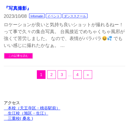
『写真撮影』
2023/10/08
Infomatin
イベント
ダンススクール
ロケーションが良いと気持ち良いショットが撮れるねー！
って事で久々の集合写真。 台風接近でめちゃくちゃ風邪が
強くて苦労しました。 なので、表情がバラバラ
でも
いい感じに撮れたかなぁ。 …
この記事を読む
1
2
3
…
4
»
アクセス
本校（天王寺区・桃谷駅前）
生江校（旭区・生江）
三重校( 桑名 )