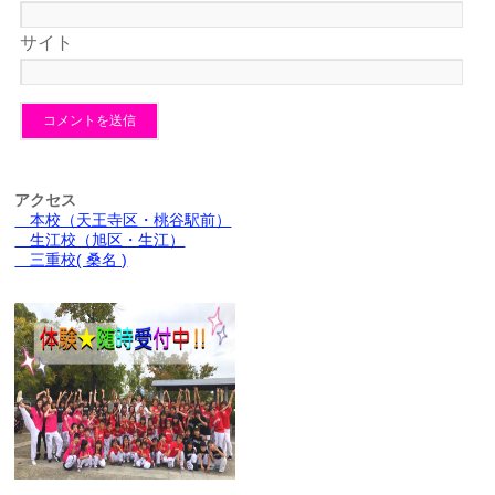
サイト
アクセス
本校（天王寺区・桃谷駅前）
生江校（旭区・生江）
三重校( 桑名 )