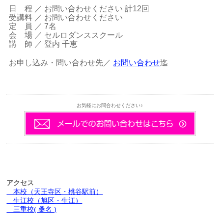
日 程 ／ お問い合わせください 計12回
受講料 ／ お問い合わせください
定 員 ／ 7名
会 場 ／ セルロダンススクール
講 師 ／ 登内 千恵
お申し込み・問い合わせ先／
お問い合わせ
迄
お気軽にお問合わせください♪
アクセス
本校（天王寺区・桃谷駅前）
生江校（旭区・生江）
三重校( 桑名 )