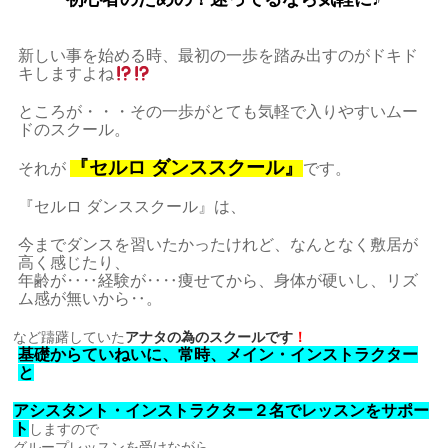
新しい事を始める時、最初の一歩を踏み出すのがドキド
キしますよね
ところが・・・その一歩がとても気軽で入りやすい
ムー
ドのスクール。
『セルロ ダンススクール』
それが
です。
『セルロ ダンススクール』は、
今までダンスを習いたかったけれど、なんとなく敷居が
高く感じたり、
年齢が‥‥経験が‥‥痩せてから、身体が硬いし、リズ
ム感が無いから‥。
など躊躇していた
アナタの為のスクールです
！
基礎からていねいに、常時、メイン・インストラクター
と
アシスタント・インストラクター２名でレッスンをサポー
ト
しますので
グループレッスンを受けながら、