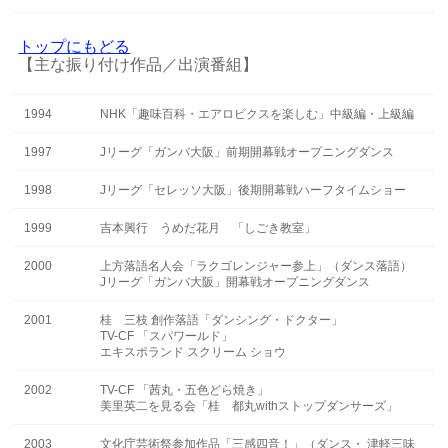
トップにもどる
【主な振り付け作品／出演番組】
1994
NHK「趣味百科・エアロビクスを楽しむ」中級編・上級編
1997
Jリーグ「ガンバ大阪」前期開幕戦オープニングダンス
1998
Jリーグ「セレッソ大阪」後期開幕戦ハーフタイムショー
1999
吉本興行 うめだ花月 「しごき教室」
2000
上方落語名人会「ラクゴレンジャー参上」（ダンス落語）
Jリーグ「ガンバ大阪」開幕戦オープニングダンス
2001
桂 三枝 創作落語「ダンシング・ドクター」
TV-CF 「スパワールド」
エキスポランド スクリーム ショウ
2002
TV-CF 「茜丸・五色どら焼き」
美里英二を見る会「桂 都丸withストップダンサーズ」
2003
文化庁芸術祭参加作品「三感四音！」（ダンス・ 津軽三味