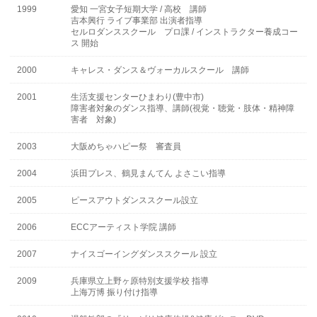
1999
愛知 一宮女子短期大学 / 高校 講師
吉本興行 ライブ事業部 出演者指導
セルロダンススクール プロ課 / インストラクター養成コー
ス 開始
2000
キャレス・ダンス＆ヴォーカルスクール 講師
2001
生活支援センターひまわり(豊中市)
障害者対象のダンス指導、講師(視覚・聴覚・肢体・精神障
害者 対象)
2003
大阪めちゃハピー祭 審査員
2004
浜田プレス、鶴見まんてん よさこい指導
2005
ピースアウトダンススクール設立
2006
ECCアーティスト学院 講師
2007
ナイスゴーイングダンススクール 設立
2009
兵庫県立上野ヶ原特別支援学校 指導
上海万博 振り付け指導