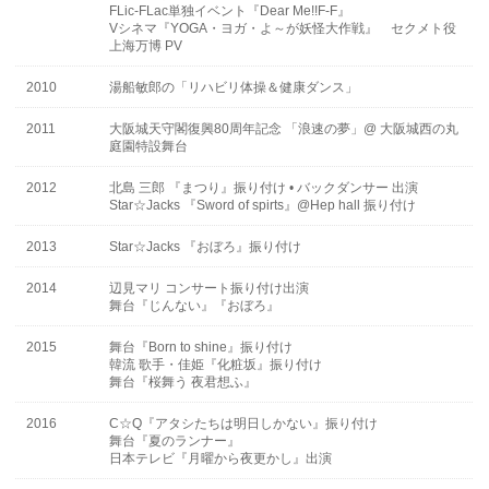
FLic-FLac単独イベント『Dear Me!!F-F』
Vシネマ『YOGA・ヨガ・よ～が妖怪大作戦』 セクメト役
上海万博 PV
2010
湯船敏郎の「リハビリ体操＆健康ダンス」
2011
大阪城天守閣復興80周年記念 「浪速の夢」@ 大阪城西の丸
庭園特設舞台
2012
北島 三郎 『まつり』振り付け • バックダンサー 出演
Star☆Jacks 『Sword of spirts』@Hep hall 振り付け
2013
Star☆Jacks 『おぼろ』振り付け
2014
辺見マリ コンサート振り付け出演
舞台『じんない』『おぼろ』
2015
舞台『Born to shine』振り付け
韓流 歌手・佳姫『化粧坂』振り付け
舞台『桜舞う 夜君想ふ』
2016
C☆Q『アタシたちは明日しかない』振り付け
舞台『夏のランナー』
日本テレビ『月曜から夜更かし』出演