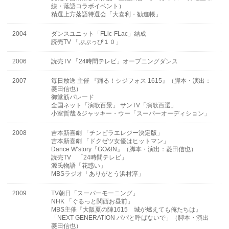
線・落語コラボイベント）
精選上方落語特選会「大喜利・勧進帳」
2004
ダンスユニット「FLic-FLac」結成
読売TV 「ぷぷっぴ１０」
2006
読売TV 「24時間テレビ」オープニングダンス
2007
毎日放送 主催 『踊る！シジフォス 1615』（脚本・演出：
菱田信也）
御堂筋パレード
全国ネット「演歌百景」 サンTV「演歌百選」
小室哲哉 &ジャッキー・ウー「スーパーオーディション」
2008
吉本新喜劇 「チンピラエレジー決定版」
吉本新喜劇 「ドクゼツ女優はヒットマン」
Dance W’story『GO&IN』（脚本・演出：菱田信也）
読売TV 「24時間テレビ」
源氏物語「花惑い」
MBSラジオ「ありがとう浜村淳」
2009
TV朝日「スーパーモーニング」
NHK 「ぐるっと関西お昼前」
MBS主催『大阪夏の陣1615 城が燃えても俺たちは』
「NEXT GENERATION パパと呼ばないで」（脚本・演出
菱田信也）