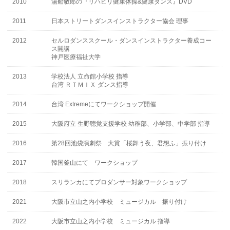
2010
湯船敏郎の『リハビリ健康体操&健康ダンス』DVD
2011
日本ストリートダンスインストラクター協会 理事
2012
セルロダンススクール・ダンスインストラクター養成コー
ス開講
神戸医療福祉大学
2013
学校法人 立命館小学校 指導
台湾 ＲＴＭＩＸ ダンス指導
2014
台湾 Extremeにてワークショップ開催
2015
大阪府立 生野聴覚支援学校 幼稚部、小学部、中学部 指導
2016
第28回池袋演劇祭 大賞「桜舞う夜、君想ふ」振り付け
2017
韓国釜山にて ワークショップ
2018
スリランカにてプロダンサー対象ワークショップ
2021
大阪市立山之内小学校 ミュージカル 振り付け
2022
大阪市立山之内小学校 ミュージカル 指導