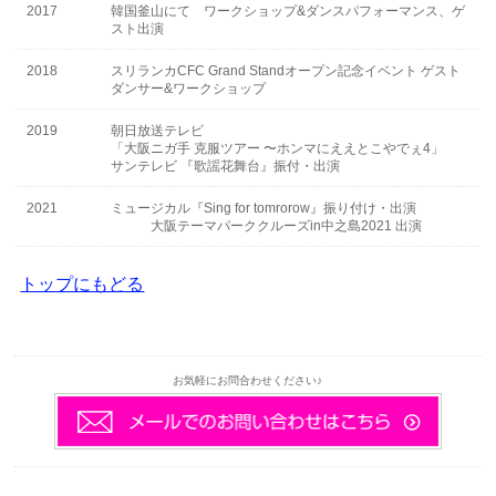
2017
韓国釜山にて ワークショップ&ダンスパフォーマンス、ゲ
スト出演
2018
スリランカCFC Grand Standオープン記念イベント ゲスト
ダンサー&ワークショップ
2019
朝日放送テレビ
「大阪ニガ手 克服ツアー 〜ホンマにええとこやでぇ4」
サンテレビ 『歌謡花舞台』振付・出演
2021
ミュージカル『Sing for tomrorow』振り付け・出演
大阪テーマパーククルーズin中之島2021 出演
トップにもどる
お気軽にお問合わせください♪