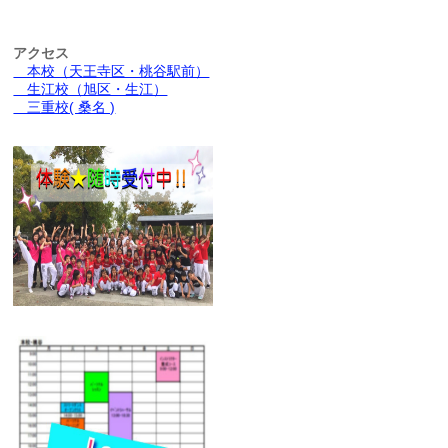
アクセス
本校（天王寺区・桃谷駅前）
生江校（旭区・生江）
三重校( 桑名 )