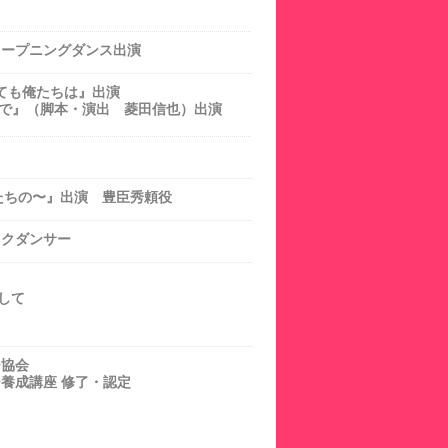
 オープニングダンス出演
えても俺たちは』出演
ばないで』（脚本・演出 菱田信也）出演
たちの〜』出演 豊臣秀頼役
ックダンサー
して
ー協会
養成講座 修了・認定