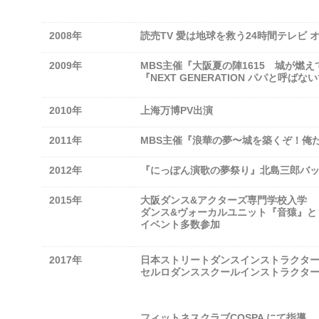
2008年
読売TV 愛は地球を救う24時間テレビ
2009年
MBS主催『大阪夏の陣1615 城が燃
『NEXT GENERATION パパと呼
2010年
上海万博PV出演
2011年
MBS主催『浪華の夢〜城を築くぞ！俺
2012年
『にっぽん演歌の夢祭り』北島三郎バ
2015年
大阪ダンス&アクターズ専門学校入学
ダンス&ヴォーカルユニット『音猿』と
イベント多数参加
2017年
日本ストリートダンスインストラクタ
セルロダンススクールインストラクター
フィットネスクラブCOSPA にて指導