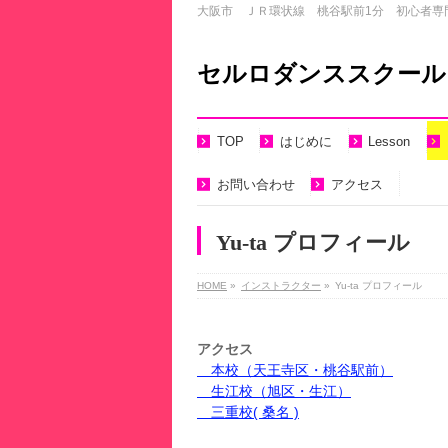
大阪市 ＪＲ環状線 桃谷駅前1分 初心者専
セルロダンススクール：Cell
TOP
はじめに
Lesson
お問い合わせ
アクセス
Yu-ta プロフィール
HOME
»
インストラクター
»
Yu-ta プロフィール
アクセス
本校（天王寺区・桃谷駅前）
生江校（旭区・生江）
三重校( 桑名 )