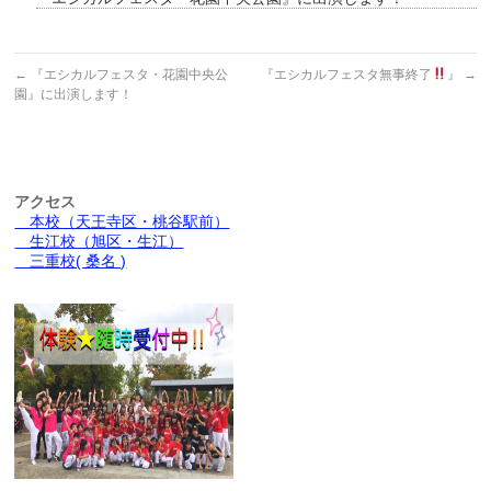
←
『エシカルフェスタ・花園中央公
『エシカルフェスタ無事終了
』
→
園』に出演します！
アクセス
本校（天王寺区・桃谷駅前）
生江校（旭区・生江）
三重校( 桑名 )