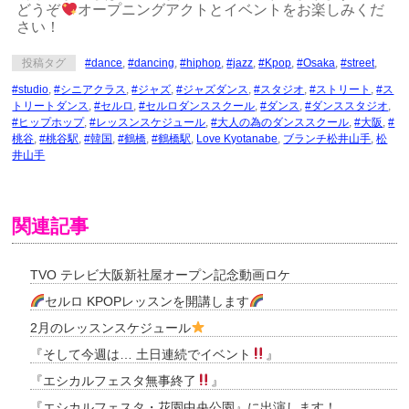
どうぞ
オープニングアクトとイベントをお楽しみくだ
さい！
投稿タグ
#dance
,
#dancing
,
#hiphop
,
#jazz
,
#Kpop
,
#Osaka
,
#street
,
#studio
,
#シニアクラス
,
#ジャズ
,
#ジャズダンス
,
#スタジオ
,
#ストリート
,
#ス
トリートダンス
,
#セルロ
,
#セルロダンススクール
,
#ダンス
,
#ダンススタジオ
,
#ヒップホップ
,
#レッスンスケジュール
,
#大人の為のダンススクール
,
#大阪
,
#
桃谷
,
#桃谷駅
,
#韓国
,
#鶴橋
,
#鶴橋駅
,
Love Kyotanabe
,
ブランチ松井山手
,
松
井山手
関連記事
TVO テレビ大阪新社屋オープン記念動画ロケ
セルロ KPOPレッスンを開講します
2月のレッスンスケジュール
『そして今週は… 土日連続でイベント
』
『エシカルフェスタ無事終了
』
『エシカルフェスタ・花園中央公園』に出演します！