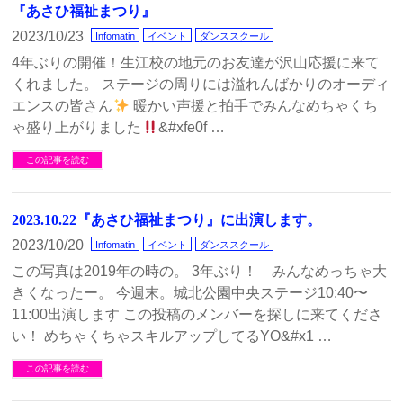
『あさひ福祉まつり』
2023/10/23
Infomatin
イベント
ダンススクール
4年ぶりの開催！生江校の地元のお友達が沢山応援に来て
くれました。 ステージの周りには溢れんばかりのオーディ
エンスの皆さん
暖かい声援と拍手でみんなめちゃくち
ゃ盛り上がりました
&#xfe0f …
この記事を読む
2023.10.22『あさひ福祉まつり』に出演します。
2023/10/20
Infomatin
イベント
ダンススクール
この写真は2019年の時の。 3年ぶり！ みんなめっちゃ大
きくなったー。 今週末。城北公園中央ステージ10:40〜
11:00出演します この投稿のメンバーを探しに来てくださ
い！ めちゃくちゃスキルアップしてるYO&#x1 …
この記事を読む