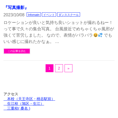
『写真撮影』
2023/10/08
Infomatin
イベント
ダンススクール
ロケーションが良いと気持ち良いショットが撮れるねー！
って事で久々の集合写真。 台風接近でめちゃくちゃ風邪が
強くて苦労しました。 なので、表情がバラバラ
でも
いい感じに撮れたかなぁ。 …
この記事を読む
1
2
»
アクセス
本校（天王寺区・桃谷駅前）
生江校（旭区・生江）
三重校( 桑名 )