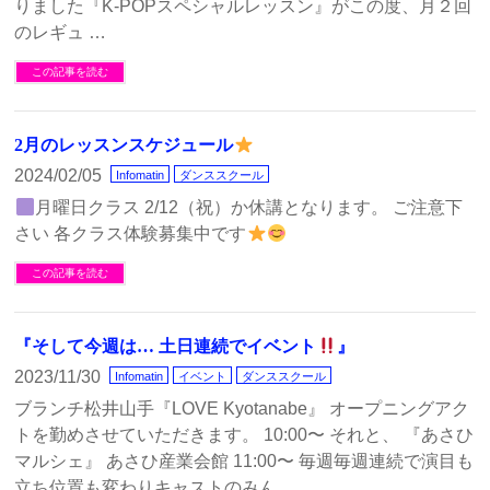
りました『K-POPスペシャルレッスン』がこの度、月２回
のレギュ …
この記事を読む
2月のレッスンスケジュール
2024/02/05
Infomatin
ダンススクール
月曜日クラス 2/12（祝）か休講となります。 ご注意下
さい 各クラス体験募集中です
この記事を読む
『そして今週は… 土日連続でイベント
』
2023/11/30
Infomatin
イベント
ダンススクール
ブランチ松井山手『LOVE Kyotanabe』 オープニングアク
トを勤めさせていただきます。 10:00〜 それと、 『あさひ
マルシェ』 あさひ産業会館 11:00〜 毎週毎週連続で演目も
立ち位置も変わりキャストのみん …