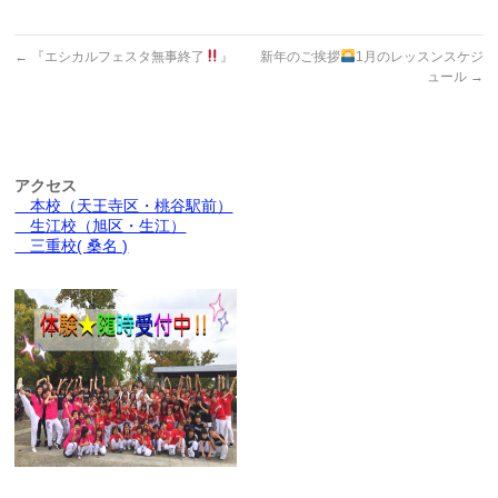
←
『エシカルフェスタ無事終了
』
新年のご挨拶
1月のレッスンスケジ
ュール
→
アクセス
本校（天王寺区・桃谷駅前）
生江校（旭区・生江）
三重校( 桑名 )