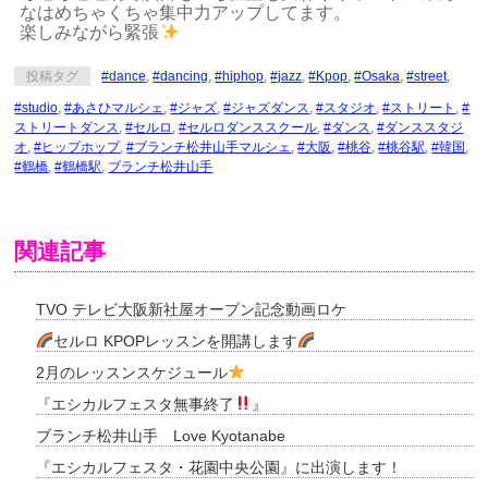
なはめちゃくちゃ集中力アップしてます。
楽しみながら緊張
投稿タグ
#dance
,
#dancing
,
#hiphop
,
#jazz
,
#Kpop
,
#Osaka
,
#street
,
#studio
,
#あさひマルシェ
,
#ジャズ
,
#ジャズダンス
,
#スタジオ
,
#ストリート
,
#
ストリートダンス
,
#セルロ
,
#セルロダンススクール
,
#ダンス
,
#ダンススタジ
オ
,
#ヒップホップ
,
#ブランチ松井山手マルシェ
,
#大阪
,
#桃谷
,
#桃谷駅
,
#韓国
,
#鶴橋
,
#鶴橋駅
,
ブランチ松井山手
関連記事
TVO テレビ大阪新社屋オープン記念動画ロケ
セルロ KPOPレッスンを開講します
2月のレッスンスケジュール
『エシカルフェスタ無事終了
』
ブランチ松井山手 Love Kyotanabe
『エシカルフェスタ・花園中央公園』に出演します！