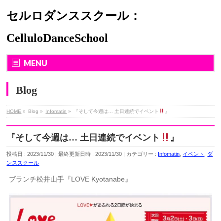
セルロダンススクール：
CelluloDanceSchool
MENU
Blog
HOME
»
Blog
»
Infomatin
»
『そして今週は… 土日連続でイベント
』
『そして今週は… 土日連続でイベント
』
投稿日 : 2023/11/30
最終更新日時 : 2023/11/30
カテゴリー :
Infomatin
,
イベント
,
ダ
ンススクール
ブランチ松井山手『LOVE Kyotanabe』