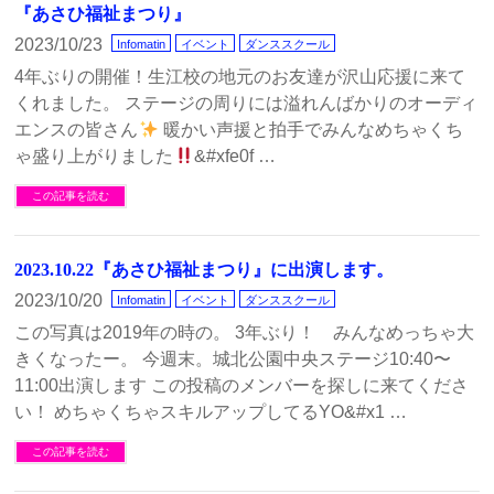
『あさひ福祉まつり』
2023/10/23
Infomatin
イベント
ダンススクール
4年ぶりの開催！生江校の地元のお友達が沢山応援に来て
くれました。 ステージの周りには溢れんばかりのオーディ
エンスの皆さん
暖かい声援と拍手でみんなめちゃくち
ゃ盛り上がりました
&#xfe0f …
この記事を読む
2023.10.22『あさひ福祉まつり』に出演します。
2023/10/20
Infomatin
イベント
ダンススクール
この写真は2019年の時の。 3年ぶり！ みんなめっちゃ大
きくなったー。 今週末。城北公園中央ステージ10:40〜
11:00出演します この投稿のメンバーを探しに来てくださ
い！ めちゃくちゃスキルアップしてるYO&#x1 …
この記事を読む