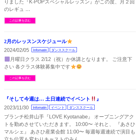
りました『K-POPスペシャルレッスン』がこの度、月２回
のレギュ …
この記事を読む
2月のレッスンスケジュール
2024/02/05
Infomatin
ダンススクール
月曜日クラス 2/12（祝）か休講となります。 ご注意下
さい 各クラス体験募集中です
この記事を読む
『そして今週は… 土日連続でイベント
』
2023/11/30
Infomatin
イベント
ダンススクール
ブランチ松井山手『LOVE Kyotanabe』 オープニングアク
トを勤めさせていただきます。 10:00〜 それと、 『あさひ
マルシェ』 あさひ産業会館 11:00〜 毎週毎週連続で演目も
立ち位置も変わりキャストのみん …