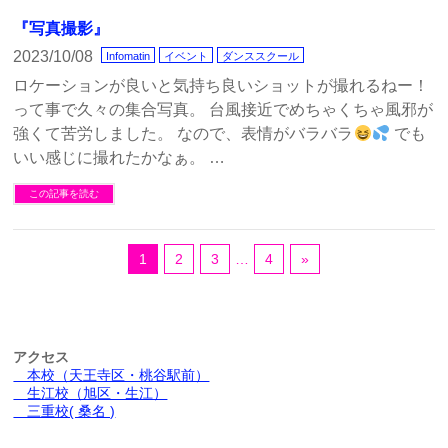
『写真撮影』
2023/10/08
Infomatin
イベント
ダンススクール
ロケーションが良いと気持ち良いショットが撮れるねー！
って事で久々の集合写真。 台風接近でめちゃくちゃ風邪が
強くて苦労しました。 なので、表情がバラバラ
でも
いい感じに撮れたかなぁ。 …
この記事を読む
1
2
3
…
4
»
アクセス
本校（天王寺区・桃谷駅前）
生江校（旭区・生江）
三重校( 桑名 )